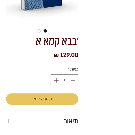
'בבא קמא א
מחיר
כמות
*
הוספה לסל
תיאור
כריכה קשה