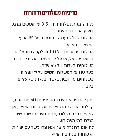
עם מהדורת וילנא
מדיניות משלוחים והחזרות
עם מונחון ותרגומון
מהדורה מיוחדת לתלמידים הנבחנים
כל ההזמנות נשלחות תוך 3-5 ימי עסקים מרגע
לבגרות
ביצוע הרכישה באתר.
270 עמודים
משלוח לחו"ל נעשה בתוספת של 85 ₪ על
המחיר כולל מע"מ
המשלוח בארץ.
משלוח עד סכום של 110 ₪ לקניה הינו 15 ₪
בדואר ישראל, או על ידי משלוח על ידי חברת
משלוחים בעלות של 45 ש"ח.
מעל 110 ₪ המשלוח יתקיים על ידי שירות
משלוחים עד הבית בלבד, בעלות של 45 ₪
בלבד.
ניתן להחזיר את אחד מהפריטים 60 יום מרגע
קבלתו. ההחזר הכספי הינו על סכום המוצר, אך
לא על דמי המשלוח (מחיר הפריט באתר אינו
מגלם דמי משלוח).
לתיאום החזרת מוצר אנא צרו קשר עם שירות
הלקוחות בכתובת המייל