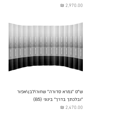
מחיר
ש"ס "גמרא סדורה" שחור\לבן\אפור
"ובלכתך בדרך" בינוני (B5)
מחיר