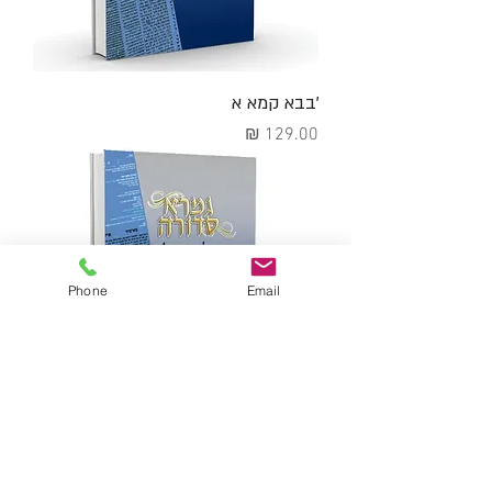
'בבא קמא א
מחיר
Phone
Email
'מסכת בבא מציעא א