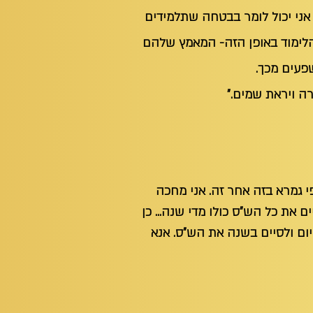
. אני יכול לומר בבטחה שתלמידים
מהלימוד באופן הזה- המאמץ שלהם
פעים מכך.
רה ויראת שמים."
פי גמרא בזה אחר זה. אני מחכה
ם את כל הש"ס כולו מדי שנה... כן
מרגיש שעם גמרא שכזאת זה פשוט 'בל תשחית' לא ללמוד 7-8 דפים כל יום ולסיים בשנה את הש"ס. אנא