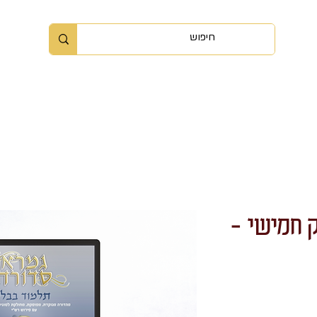
ה
אודות
קורסים ומאמרים
כלי עזר ומשחקים
הס
 חמישי -