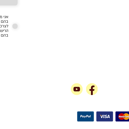
אני מ
בהם כ
לצרכי
הרישו
בהם ת
gem
אחרינו