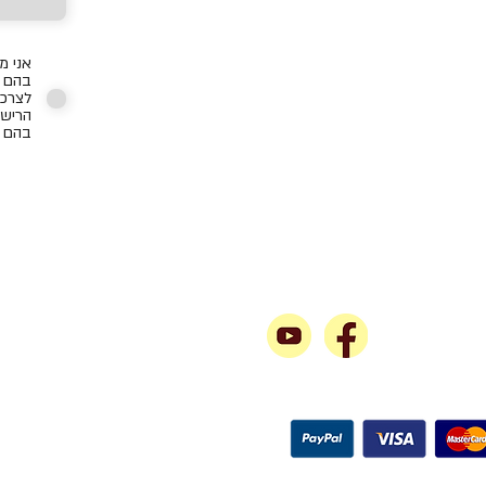
אני מ
בהם כ
לצרכי
הרישו
בהם ת
gem
אחרינו