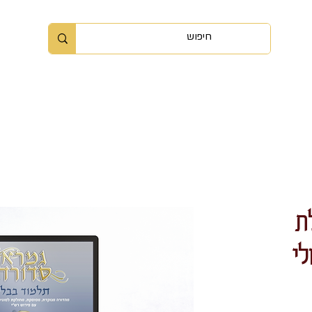
ה
אודות
קורסים ומאמרים
כלי עזר ומשחקים
הס
ת
י