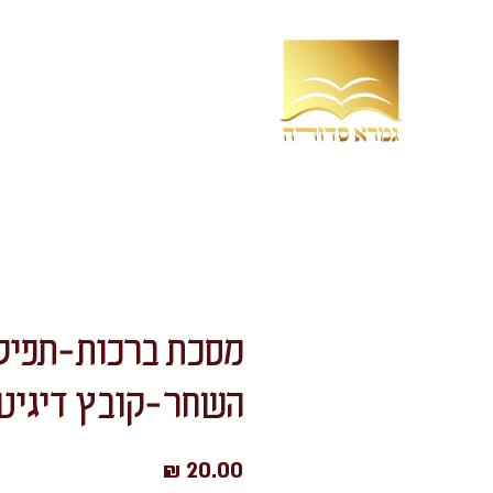
בית
חנות
משנה כצורת
מסכת ברכות-תפיל
השחר-קובץ דיגיטל
מחיר